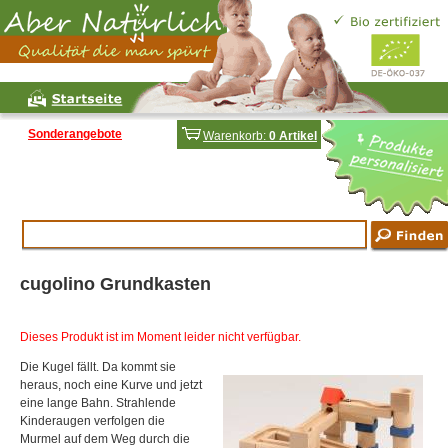
Sonderangebote
Warenkorb:
0 Artikel
cugolino Grundkasten
Dieses Produkt ist im Moment leider nicht verfügbar.
Die Kugel fällt. Da kommt sie
heraus, noch eine Kurve und jetzt
eine lange Bahn. Strahlende
Kinderaugen verfolgen die
Murmel auf dem Weg durch die