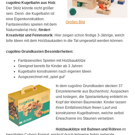
cugolino Kugelbahn aus Holz
.
Der Stolz könnte nicht größer
sein. Denn: die Kugelbahn ist
eine Eigenkonstruktion.
Großes Bild
Fantasievolles spielen mit dem
Naturmaterial Holz,
fördert
Kreativität und Feinmotorik
. Hier zeigen schon findige 3-Jährige, welch
tolle Ideen mit dem Holzbaukasten in die Tat umgesetzt werden können.
cugolino Grundkasten Besonderheiten:
Fantasievolles Spielen mit Holzbauklötze
Geeignet bereits für Kinder ab 3 Jahren
Kugelbahn konstruieren nach eigenen Ideen
Ausgezeichnet mit „spiel gut“
In dem cugolino Grundkasten stecken 37
Einzelelemente aus Buchenholz. Auspacken
und loslegen, die Spielanleitung entsteht im
Kopf der kleinen Baumeister. Kinder lassen
ihren Einfallsreichtum freien Lauf und
konstruieren Kugelbahnen, welche selbst
Erwachsene ins Staunen versetzen.
Holzbauklötze mit Bahnen und Röhren
im
bewährten Cuboro Format, ergänzt durch teilweise farbig gebeizte