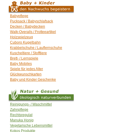
Babypflege
Pucksack / Babyschlafsack
Decken / Babydecken
Walk-Overalls / Frotteeartikel
Holzspielzeug
Cuboro Kugelbahn
Krabbelschuhe / Lauflernschuhe
Kuscheltiere / Stofftiere
Brett- / Lernspiele
Baby Mobiles
Spiele für jedes Alter
Glückwunschkarten
Baby und Kinder Geschenke
Reinigungs- / Waschmittel
Zahnpflege
Rechtsregulat
Manuka Honig
Vegetarische Lebensmittel
Kokos Produkte