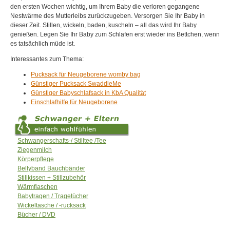
den ersten Wochen wichtig, um Ihrem Baby die verloren gegangene
Nestwärme des Mutterleibs zurückzugeben. Versorgen Sie Ihr Baby in
dieser Zeit. Stillen, wickeln, baden, kuscheln – all das wird Ihr Baby
genießen. Legen Sie Ihr Baby zum Schlafen erst wieder ins Bettchen, wenn
es tatsächlich müde ist.
Interessantes zum Thema:
Pucksack für Neugeborene womby bag
Günstiger Pucksack SwaddleMe
Günstiger Babyschlafsack in KbA Qualität
Einschlafhilfe für Neugeborene
Schwangerschafts-/ Stilltee /Tee
Ziegenmilch
Körperpflege
Bellyband Bauchbänder
Stillkissen + Stillzubehör
Wärmflaschen
Babytragen / Tragetücher
Wickeltasche / -rucksack
Bücher / DVD