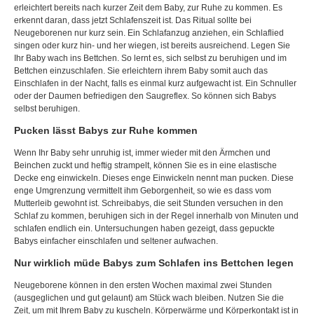
erleichtert bereits nach kurzer Zeit dem Baby, zur Ruhe zu kommen. Es
erkennt daran, dass jetzt Schlafenszeit ist. Das Ritual sollte bei
Neugeborenen nur kurz sein. Ein Schlafanzug anziehen, ein Schlaflied
singen oder kurz hin- und her wiegen, ist bereits ausreichend. Legen Sie
Ihr Baby wach ins Bettchen. So lernt es, sich selbst zu beruhigen und im
Bettchen einzuschlafen. Sie erleichtern ihrem Baby somit auch das
Einschlafen in der Nacht, falls es einmal kurz aufgewacht ist. Ein Schnuller
oder der Daumen befriedigen den Saugreflex. So können sich Babys
selbst beruhigen.
Pucken lässt Babys zur Ruhe kommen
Wenn Ihr Baby sehr unruhig ist, immer wieder mit den Ärmchen und
Beinchen zuckt und heftig strampelt, können Sie es in eine elastische
Decke eng einwickeln. Dieses enge Einwickeln nennt man pucken. Diese
enge Umgrenzung vermittelt ihm Geborgenheit, so wie es dass vom
Mutterleib gewohnt ist. Schreibabys, die seit Stunden versuchen in den
Schlaf zu kommen, beruhigen sich in der Regel innerhalb von Minuten und
schlafen endlich ein. Untersuchungen haben gezeigt, dass gepuckte
Babys einfacher einschlafen und seltener aufwachen.
Nur wirklich müde Babys zum Schlafen ins Bettchen legen
Neugeborene können in den ersten Wochen maximal zwei Stunden
(ausgeglichen und gut gelaunt) am Stück wach bleiben. Nutzen Sie die
Zeit, um mit Ihrem Baby zu kuscheln. Körperwärme und Körperkontakt ist in