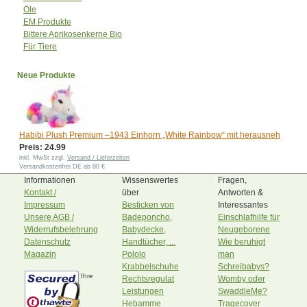
Öle
EM Produkte
Bittere Aprikosenkerne Bio
Für Tiere
Neue Produkte
Habibi Plush Premium –1943 Einhorn „White Rainbow“ mit herausneh
Preis: 24.99
inkl. MwSt zzgl.
Versand / Lieferzeiten
Versandkostenfrei DE ab 80 €
Informationen
Wissenswertes
Fragen,
Kontakt /
über
Antworten &
Impressum
Besticken von
Interessantes
Unsere AGB /
Badeponcho,
Einschlafhilfe für
Widerrufsbelehrung
Babydecke,
Neugeborene
Datenschutz
Handtücher, ...
Wie beruhigt
Magazin
Pololo
man
Krabbelschuhe
Schreibabys?
Ihre
Rechtsregulat
Womby oder
Leistungen
SwaddleMe?
Hebamme
Tragecover