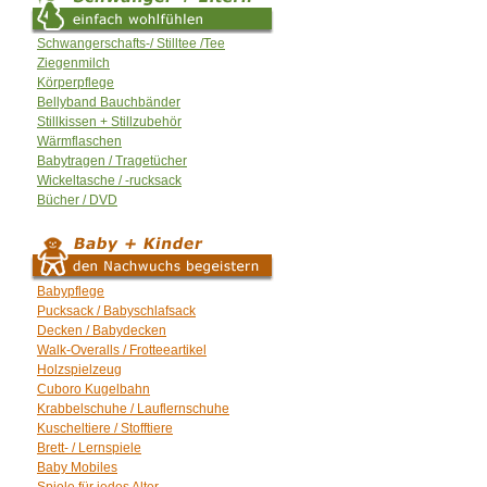
Schwangerschafts-/ Stilltee /Tee
Ziegenmilch
Körperpflege
Bellyband Bauchbänder
Stillkissen + Stillzubehör
Wärmflaschen
Babytragen / Tragetücher
Wickeltasche / -rucksack
Bücher / DVD
Babypflege
Pucksack / Babyschlafsack
Decken / Babydecken
Walk-Overalls / Frotteeartikel
Holzspielzeug
Cuboro Kugelbahn
Krabbelschuhe / Lauflernschuhe
Kuscheltiere / Stofftiere
Brett- / Lernspiele
Baby Mobiles
Spiele für jedes Alter