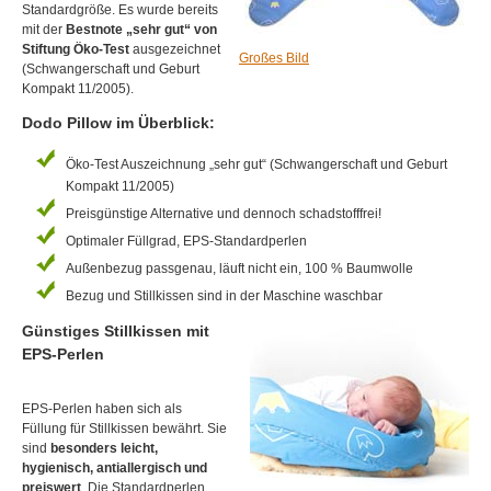
Standardgröße. Es wurde bereits
mit der
Bestnote „sehr gut“ von
Stiftung Öko-Test
ausgezeichnet
Großes Bild
(Schwangerschaft und Geburt
Kompakt 11/2005).
Dodo Pillow im Überblick:
Öko-Test Auszeichnung „sehr gut“ (Schwangerschaft und Geburt
Kompakt 11/2005)
Preisgünstige Alternative und dennoch schadstofffrei!
Optimaler Füllgrad, EPS-Standardperlen
Außenbezug passgenau, läuft nicht ein, 100 % Baumwolle
Bezug und Stillkissen sind in der Maschine waschbar
Günstiges Stillkissen mit
EPS-Perlen
EPS-Perlen haben sich als
Füllung für Stillkissen bewährt. Sie
sind
besonders leicht,
hygienisch, antiallergisch und
preiswert
. Die Standardperlen