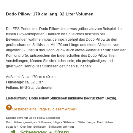
Dodo Pillow: 170 cm lang, 32 Liter Volumen
Die EPS-Perlen des Dodo Pillow sind etwas gröber als zum Beispiel die
feinen EPS-Mikroperlen. Dadurch ist ein leichtes rascheln bei
Bewegungen wahrnehmbar, dennoch gehört das Dodo Pillow zu den
geräuscharmen Stillkissen. Mit 170 cm Länge und einem Volumen von
ungefähr 32 Liter ist das Dodo Pillow auch etwas kleiner als Stillkissen der
Komfortgröße. Entsprechen die Eigenschaften des Dodo Pillow Ihren
Vorstellungen, können Sie sich sicher sein, ein preisgünstiges und
gleichwohl sehr gutes Stillkissen gefunden zu haben.
Außenmaß: ca. 170cm x 40 cm
Füllmenge: ca. 32 Liter
Füllung: EPS-Standardperlen
Lieferumfang:
Dodo Pillow Stillkissen inklusive bedrucktem Bezug
.
Sie haben eine Frage zu diesem Artikel?
Suchbegriffe für Dodo Pillow Stillkissen:
Dodo Pillow, günstiges Stillkissen, billiges Stillkissen, Stillschlange, Dodo Pillow
bestellen, Öko-Test Stillkissen, Stillkissen sehr gut