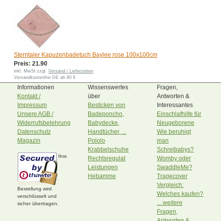
Sterntaler Kapuzenbadetuch Baylee rose 100x100cm
Preis: 21.90
inkl. MwSt zzgl.
Versand / Lieferzeiten
Versandkostenfrei DE ab 80 €
Informationen
Wissenswertes
Fragen,
Kontakt /
über
Antworten &
Impressum
Besticken von
Interessantes
Unsere AGB /
Badeponcho,
Einschlafhilfe für
Widerrufsbelehrung
Babydecke,
Neugeborene
Datenschutz
Handtücher, ...
Wie beruhigt
Magazin
Pololo
man
Krabbelschuhe
Schreibabys?
Ihre
Rechtsregulat
Womby oder
Leistungen
SwaddleMe?
Hebamme
Tragecover
Vergleich:
Bestellung wird
Welches kaufen?
verschlüsselt und
... weitere
sicher übertragen.
Fragen,
Antworten &