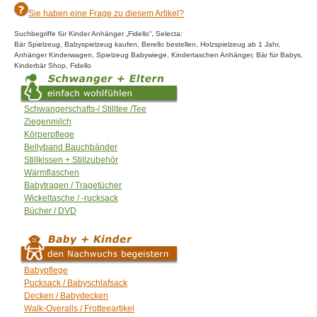
Sie haben eine Frage zu diesem Artikel?
Suchbegriffe für Kinder Anhänger „Fidello“, Selecta:
Bär Spielzeug, Babyspielzeug kaufen, Berello bestellen, Holzspielzeug ab 1 Jahr,
Anhänger Kinderwagen, Spielzeug Babywiege, Kindertaschen Anhänger, Bär für Babys,
Kinderbär Shop, Fidello
Schwangerschafts-/ Stilltee /Tee
Ziegenmilch
Körperpflege
Bellyband Bauchbänder
Stillkissen + Stillzubehör
Wärmflaschen
Babytragen / Tragetücher
Wickeltasche / -rucksack
Bücher / DVD
Babypflege
Pucksack / Babyschlafsack
Decken / Babydecken
Walk-Overalls / Frotteeartikel