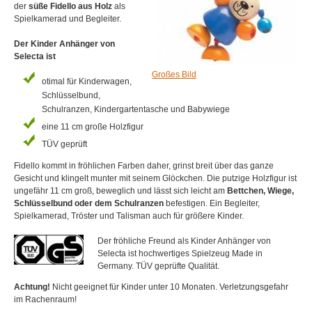
der
süße Fidello aus Holz
als
Spielkamerad und Begleiter.
Der Kinder Anhänger von
Selecta ist
Großes Bild
otimal für Kinderwagen,
Schlüsselbund,
Schulranzen, Kindergartentasche und Babywiege
eine 11 cm große Holzfigur
TÜV geprüft
Fidello kommt in fröhlichen Farben daher, grinst breit über das ganze
Gesicht und klingelt munter mit seinem Glöckchen. Die putzige Holzfigur ist
ungefähr 11 cm groß, beweglich und lässt sich leicht am
Bettchen, Wiege,
Schlüsselbund oder dem Schulranzen
befestigen. Ein Begleiter,
Spielkamerad, Tröster und Talisman auch für größere Kinder.
Der fröhliche Freund als Kinder Anhänger von
Selecta ist hochwertiges Spielzeug Made in
Germany. TÜV geprüfte Qualität.
Achtung!
Nicht geeignet für Kinder unter 10 Monaten. Verletzungsgefahr
im Rachenraum!