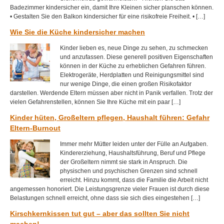
Badezimmer kindersicher ein, damit Ihre Kleinen sicher planschen können.
• Gestalten Sie den Balkon kindersicher für eine risikofreie Freiheit. • […]
Wie Sie die Küche kindersicher machen
Kinder lieben es, neue Dinge zu sehen, zu schmecken
und anzufassen. Diese generell positiven Eigenschaften
können in der Küche zu erheblichen Gefahren führen.
Elektrogeräte, Herdplatten und Reinigungsmittel sind
nur wenige Dinge, die einen großen Risikofaktor
darstellen. Werdende Eltern müssen aber nicht in Panik verfallen. Trotz der
vielen Gefahrenstellen, können Sie Ihre Küche mit ein paar […]
Kinder hüten, Großeltern pflegen, Haushalt führen: Gefahr
Eltern-Burnout
Immer mehr Mütter leiden unter der Fülle an Aufgaben.
Kindererziehung, Haushaltsführung, Beruf und Pflege
der Großeltern nimmt sie stark in Anspruch. Die
physischen und psychischen Grenzen sind schnell
erreicht. Hinzu kommt, dass die Familie die Arbeit nicht
angemessen honoriert. Die Leistungsgrenze vieler Frauen ist durch diese
Belastungen schnell erreicht, ohne dass sie sich dies eingestehen […]
Kirschkernkissen tut gut – aber das sollten Sie nicht
machen!