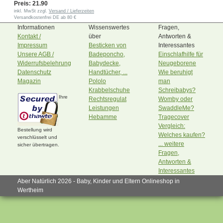
Preis: 21.90
inkl. MwSt zzgl.
Versand / Lieferzeiten
Versandkostenfrei DE ab 80 €
Informationen
Wissenswertes
Fragen,
Kontakt /
über
Antworten &
Impressum
Besticken von
Interessantes
Unsere AGB /
Badeponcho,
Einschlafhilfe für
Widerrufsbelehrung
Babydecke,
Neugeborene
Datenschutz
Handtücher, ...
Wie beruhigt
Magazin
Pololo
man
Krabbelschuhe
Schreibabys?
Ihre
Rechtsregulat
Womby oder
Leistungen
SwaddleMe?
Hebamme
Tragecover
Vergleich:
Bestellung wird
Welches kaufen?
verschlüsselt und
... weitere
sicher übertragen.
Fragen,
Antworten &
Interessantes
Aber Natürlich 2026 - Baby, Kinder und Eltern Onlineshop in
Wertheim