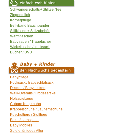
Schwangerschafts-/ Stilltee /Tee
Ziegenmilch
Körperpflege
Bellyband Bauchbänder
Stillkissen + Stillzubehör
Wärmflaschen
Babytragen / Tragetücher
Wickeltasche / -rucksack
Bücher / DVD
Babypflege
Pucksack / Babyschlafsack
Decken / Babydecken
Walk-Overalls / Frotteeartikel
Holzspielzeug
Cuboro Kugelbahn
Krabbelschuhe / Lauflernschuhe
Kuscheltiere / Stofftiere
Brett- / Lernspiele
Baby Mobiles
Spiele für jedes Alter