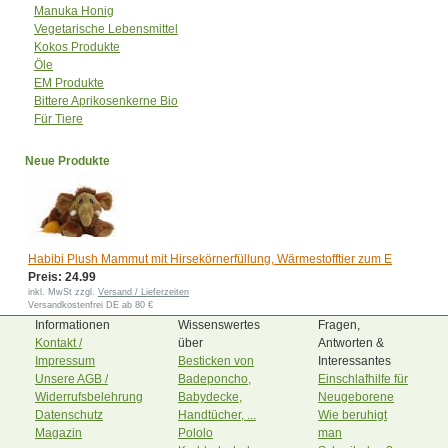
Manuka Honig
Vegetarische Lebensmittel
Kokos Produkte
Öle
EM Produkte
Bittere Aprikosenkerne Bio
Für Tiere
Neue Produkte
Habibi Plush Mammut mit Hirsekörnerfüllung, Wärmestofftier zum E
Preis: 24.99
inkl. MwSt zzgl.
Versand / Lieferzeiten
Versandkostenfrei DE ab 80 €
Informationen
Wissenswertes
Fragen,
Kontakt /
über
Antworten &
Impressum
Besticken von
Interessantes
Unsere AGB /
Badeponcho,
Einschlafhilfe für
Widerrufsbelehrung
Babydecke,
Neugeborene
Datenschutz
Handtücher, ...
Wie beruhigt
Magazin
Pololo
man