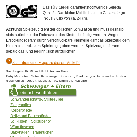
Das TÜV Siegel garantiert hochwertige Selecta
Qualität. Das kleine Mobile hat eine Gesamtlänge
inklusiv Clip von ca. 24 cm.
Achtung!
Spielzeug dient der optischen Stimulation und muss deshalb
stets außerhalb der Reichweite des Kindes befestigt werden. Wegen
Erstickungsgefahr durch verschluckbare Kleinteile darf das Spielzeug dem
Kind nicht direkt zum Spielen gegeben werden. Spielzeug entfernen,
sobald das Kind beginnt sich aufzurichten.
Sie haben eine Frage zu diesem Artikel?
Suchbegriffe für Minimobile Limbo von Selecta:
Baby Minimobile, Mobile Kinderwagen, Spielzeug Kinderwagen, Kindermobile kaufen,
Geschenk zur Geburt, Mobile Junge, Minimobile Mädchen
Schwangerschafts-/ Stilltee /Tee
Ziegenmilch
Körperpflege
Bellyband Bauchbänder
Stillkissen + Stillzubehör
Wärmflaschen
Babytragen / Tragetücher