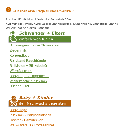
Sie haben eine Frage zu diesem Artikel?
Suchbegriffe für Mosaik Xylitgel Kräuterfrisch 50ml:
Xylit Mundgel, xylitol, Xylitol Zucker, Zahnreinigung, Mundhygiene, Zahnpflege, Zähne
weißere, Zähne putzen, Zahnarzt
Schwangerschafts-/ Stilltee /Tee
Ziegenmilch
Körperpflege
Bellyband Bauchbänder
Stillkissen + Stillzubehör
Wärmflaschen
Babytragen / Tragetücher
Wickeltasche / -rucksack
Bücher / DVD
Babypflege
Pucksack / Babyschlafsack
Decken / Babydecken
Walk-Overalls / Frotteeartikel