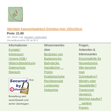
Sterntaler Kapuzenbadetuch Emmilius grün 100x100cm
Preis: 21.90
inkl. MwSt zzgl.
Versand / Lieferzeiten
Versandkostenfrei DE ab 80 €
Informationen
Wissenswertes
Fragen,
Kontakt /
über
Antworten &
Impressum
Besticken von
Interessantes
Unsere AGB /
Badeponcho,
Einschlafhilfe für
Widerrufsbelehrung
Babydecke,
Neugeborene
Datenschutz
Handtücher, ...
Wie beruhigt
Magazin
Pololo
man
Krabbelschuhe
Schreibabys?
Ihre
Rechtsregulat
Womby oder
Leistungen
SwaddleMe?
Hebamme
Tragecover
Vergleich:
Bestellung wird
Welches kaufen?
verschlüsselt und
... weitere
sicher übertragen.
Fragen,