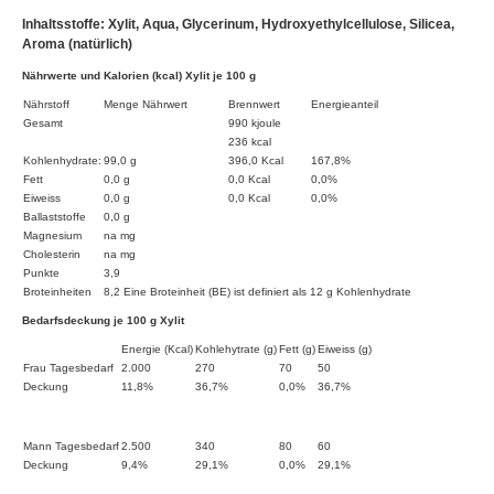
Inhaltsstoffe: Xylit, Aqua, Glycerinum, Hydroxyethylcellulose, Silicea,
Aroma (natürlich)
Nährwerte und Kalorien (kcal) Xylit je 100 g
Nährstoff
Menge Nährwert
Brennwert
Energieanteil
Gesamt
990 kjoule
236 kcal
Kohlenhydrate:
99,0 g
396,0 Kcal
167,8%
Fett
0,0 g
0,0 Kcal
0,0%
Eiweiss
0,0 g
0,0 Kcal
0,0%
Ballaststoffe
0,0 g
Magnesium
na mg
Cholesterin
na mg
Punkte
3,9
Broteinheiten
8,2 Eine Broteinheit (BE) ist definiert als 12 g Kohlenhydrate
Bedarfsdeckung je 100 g Xylit
Energie (Kcal)
Kohlehytrate (g)
Fett (g)
Eiweiss (g)
Frau Tagesbedarf
2.000
270
70
50
Deckung
11,8%
36,7%
0,0%
36,7%
Mann Tagesbedarf
2.500
340
80
60
Deckung
9,4%
29,1%
0,0%
29,1%