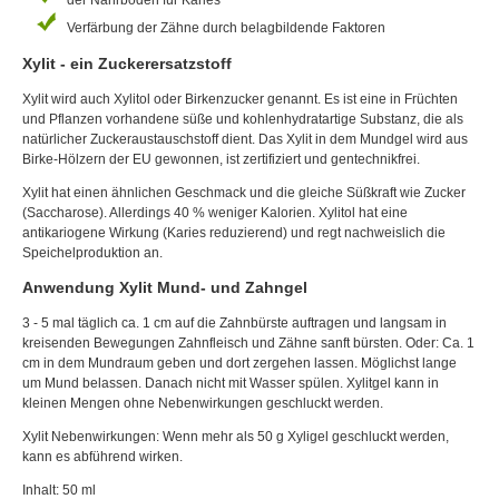
der Nährboden für Karies
Verfärbung der Zähne durch belagbildende Faktoren
Xylit - ein Zuckerersatzstoff
Xylit wird auch Xylitol oder Birkenzucker genannt. Es ist eine in Früchten
und Pflanzen vorhandene süße und kohlenhydratartige Substanz, die als
natürlicher Zuckeraustauschstoff dient. Das Xylit in dem Mundgel wird aus
Birke-Hölzern der EU gewonnen, ist zertifiziert und gentechnikfrei.
Xylit hat einen ähnlichen Geschmack und die gleiche Süßkraft wie Zucker
(Saccharose). Allerdings 40 % weniger Kalorien. Xylitol hat eine
antikariogene Wirkung (Karies reduzierend) und regt nachweislich die
Speichelproduktion an.
Anwendung Xylit Mund- und Zahngel
3 - 5 mal täglich ca. 1 cm auf die Zahnbürste auftragen und langsam in
kreisenden Bewegungen Zahnfleisch und Zähne sanft bürsten. Oder: Ca. 1
cm in dem Mundraum geben und dort zergehen lassen. Möglichst lange
um Mund belassen. Danach nicht mit Wasser spülen. Xylitgel kann in
kleinen Mengen ohne Nebenwirkungen geschluckt werden.
Xylit Nebenwirkungen: Wenn mehr als 50 g Xyligel geschluckt werden,
kann es abführend wirken.
Inhalt: 50 ml