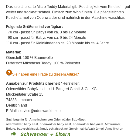
Das streichelzarte Micro-Teddy Material gibt Feuchtigkeit vom Kind sehr gut
weiter und trocknet schnell. Einfach zum Wohlfühlen. Die pflegeleichten
Kuschelärmel von Odenwälder sind natürlich in der Maschine waschbar.
Folgende Größen sind verfügbar:
70 cm - passt für Babys von ca. 3 bis 12 Monate
90 cm - passt für Babys von ca. 9 bis 24 Monate
110 cm - passt für Kleinkinder ab ca. 20 Monate bis ca. 4 Jahre
Material
:
Oberstoff: 100 % Baumwolle
Futterstoff Mikrofaser Teddy: 100 % Polyester
Sie haben eine Frage zu diesem Artikel?
Angaben zur Produktsicherheit
/ Hersteller:
Odenwälder BabyNest L. + H. Bangert GmbH & Co. KG
Muckentaler Straße 15
74838 Limbach
Deutschland
E-Mail: service@odenwaelder.de
Suchbegriffe für Ärmelinchen von Odenwälder BabyNest:
odenwälder, baby nest, odenwälder baby nest, odenwälder babynest, Armwärmer,
Bolero, babyschlafsack ärmel, schlafsack mit ärmeln, schlafsack ärmel, Ärmellinchen