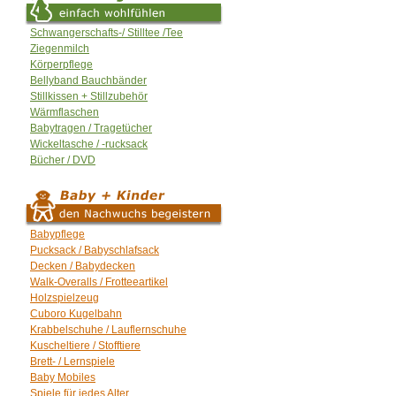
Schwangerschafts-/ Stilltee /Tee
Ziegenmilch
Körperpflege
Bellyband Bauchbänder
Stillkissen + Stillzubehör
Wärmflaschen
Babytragen / Tragetücher
Wickeltasche / -rucksack
Bücher / DVD
Babypflege
Pucksack / Babyschlafsack
Decken / Babydecken
Walk-Overalls / Frotteeartikel
Holzspielzeug
Cuboro Kugelbahn
Krabbelschuhe / Lauflernschuhe
Kuscheltiere / Stofftiere
Brett- / Lernspiele
Baby Mobiles
Spiele für jedes Alter