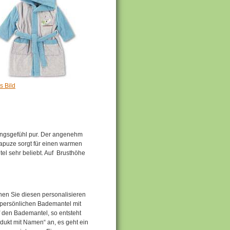
s Bild
ngsgefühl pur. Der angenehm
Kapuze sorgt für einen warmen
l sehr beliebt. Auf Brusthöhe
en Sie diesen personalisieren
 persönlichen Bademantel mit
 den Bademantel, so entsteht
odukt mit Namen“ an, es geht ein