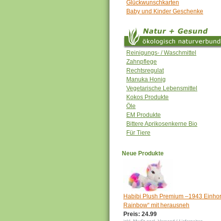
Glückwunschkarten
Baby und Kinder Geschenke
Reinigungs- / Waschmittel
Zahnpflege
Rechtsregulat
Manuka Honig
Vegetarische Lebensmittel
Kokos Produkte
Öle
EM Produkte
Bittere Aprikosenkerne Bio
Für Tiere
Neue Produkte
Habibi Plush Premium –1943 Einhor
Rainbow“ mit herausneh
Preis: 24.99