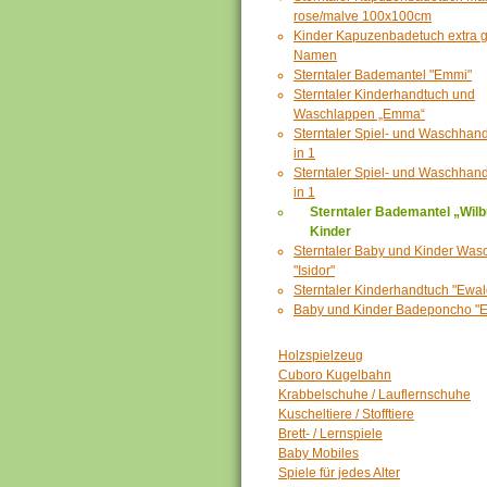
rose/malve 100x100cm
Kinder Kapuzenbadetuch extra g
Namen
Sterntaler Bademantel "Emmi"
Sterntaler Kinderhandtuch und
Waschlappen „Emma“
Sterntaler Spiel- und Waschhan
in 1
Sterntaler Spiel- und Waschhan
in 1
Sterntaler Bademantel „Wilb
Kinder
Sterntaler Baby und Kinder Was
"Isidor"
Sterntaler Kinderhandtuch "Ewal
Baby und Kinder Badeponcho "E
Holzspielzeug
Cuboro Kugelbahn
Krabbelschuhe / Lauflernschuhe
Kuscheltiere / Stofftiere
Brett- / Lernspiele
Baby Mobiles
Spiele für jedes Alter