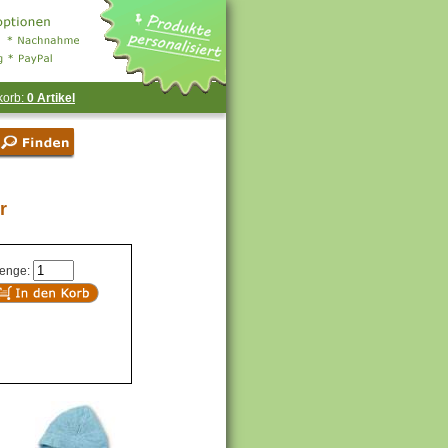
korb:
0 Artikel
r
enge: