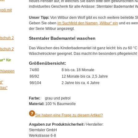
neues Fenster auf, in welches Sie dann bitte den gewünschten N
individuelles Geschenk für alle Anlässe: Sterntaler Bademantel Wi
roß mit
Unser Tipp:
Von Wilbur dem Wolf gibt es noch weitere beliebte St
Geben Sie oben
im Suchfeld den Namen „Wilbur“ ein
und es werd
der Serie Wilbur angezeigt.
dschuh 2
Sterntaler Bademantel waschen
Das Waschen des Kinderbademantel ist ganz leicht: bis zu 60 °C
dschuh 2
Wäschetrockner geeignet. Das macht ihn besonders pflegeleicht 
ur“ für
Größenübersicht:
74/80
8 bis ca. 18 Monate
chlappen
86/92
12 Monate bis ca. 2,5 Jahre
d"
98/104
2 Jahre bis ca. 4 Jahre
lias"
Farbe:
grau und petrol
Material:
100 % Baumwolle
Sie haben eine Frage zu diesem Artikel?
Angaben zur Produktsicherheit
/ Hersteller:
Sterntaler GmbH
Werkstrasse 6-8