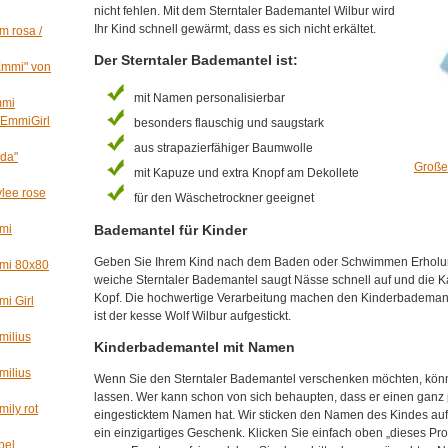
nicht fehlen. Mit dem Sterntaler Bademantel Wilbur wird
Ihr Kind schnell gewärmt, dass es sich nicht erkältet.
 rosa /
Der Sterntaler Bademantel ist:
Emmi" von
mit Namen personalisierbar
mmi
 EmmiGirl
besonders flauschig und saugstark
aus strapazierfähiger Baumwolle
dda"
Große
mit Kapuze und extra Knopf am Dekollete
lee rose
für den Wäschetrockner geeignet
mi
Bademantel für Kinder
Geben Sie Ihrem Kind nach dem Baden oder Schwimmen Erholu
mi 80x80
weiche Sterntaler Bademantel saugt Nässe schnell auf und die 
Kopf. Die hochwertige Verarbeitung machen den Kinderbademante
i Girl
ist der kesse Wolf Wilbur aufgestickt.
milius
Kinderbademantel mit Namen
milius
Wenn Sie den Sterntaler Bademantel verschenken möchten, könn
lassen. Wer kann schon von sich behaupten, dass er einen ganz
ily rot
eingesticktem Namen hat. Wir sticken den Namen des Kindes auf
ein einzigartiges Geschenk. Klicken Sie einfach oben „dieses Pr
bel