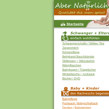
Schwangerschafts-/ Stilltee /Tee
Ziegenmilch
Körperpflege
Bellyband Bauchbänder
Stillkissen + Stillzubehör
Wärmflaschen
Babytragen / Tragetücher
Wickeltasche / -rucksack
Bücher / DVD
Babypflege
Pucksack / Babyschlafsack
Decken / Babydecken