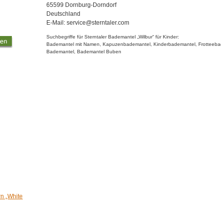
65599 Dornburg-Dorndorf
Deutschland
E-Mail: service@sterntaler.com
Suchbegriffe für Sterntaler Bademantel „Wilbur“ für Kinder:
Bademantel mit Namen, Kapuzenbademantel, Kinderbademantel, Frotteebade
Bademantel, Bademantel Buben
n „White