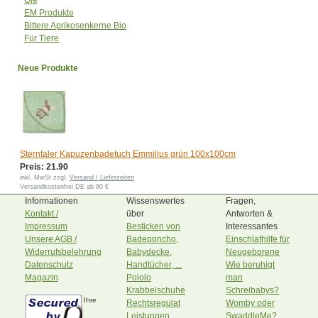
Öle
EM Produkte
Bittere Aprikosenkerne Bio
Für Tiere
Neue Produkte
Sterntaler Kapuzenbadetuch Emmilius grün 100x100cm
Preis: 21.90
inkl. MwSt zzgl.
Versand / Lieferzeiten
Versandkostenfrei DE ab 80 €
Informationen
Wissenswertes
Fragen,
Kontakt /
über
Antworten &
Impressum
Besticken von
Interessantes
Unsere AGB /
Badeponcho,
Einschlafhilfe für
Widerrufsbelehrung
Babydecke,
Neugeborene
Datenschutz
Handtücher, ...
Wie beruhigt
Magazin
Pololo
man
Krabbelschuhe
Schreibabys?
Ihre
Rechtsregulat
Womby oder
Leistungen
SwaddleMe?