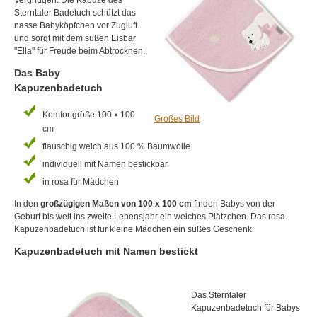
Vergnügen. Die Kapuze des
Sterntaler Badetuch schützt das
nasse Babyköpfchen vor Zugluft
und sorgt mit dem süßen Eisbär
"Ella" für Freude beim Abtrocknen.
Das Baby
Kapuzenbadetuch
Komfortgröße 100 x 100
Großes Bild
cm
flauschig weich aus 100 % Baumwolle
individuell mit Namen bestickbar
in rosa für Mädchen
In den
großzügigen Maßen von 100 x 100 cm
finden Babys von der
Geburt bis weit ins zweite Lebensjahr ein weiches Plätzchen. Das rosa
Kapuzenbadetuch ist für kleine Mädchen ein süßes Geschenk.
Kapuzenbadetuch mit Namen bestickt
Das Sterntaler
Kapuzenbadetuch für Babys