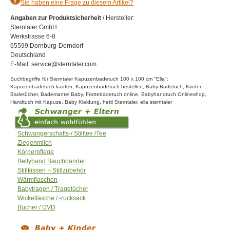
Sie haben eine Frage zu diesem Artikel?
Angaben zur Produktsicherheit
/ Hersteller:
Sterntaler GmbH
Werkstrasse 6-8
65599 Dornburg-Dorndorf
Deutschland
E-Mail: service@sterntaler.com
Suchbegriffe für Sterntaler Kapuzenbadetuch 100 x 100 cm "Ella":
Kapuzenbadetuch kaufen, Kapuzenbadetuch bestellen, Baby Badetuch, Kinder
Badetücher, Bademantel Baby, Frottebadetuch online, Babyhandtuch Onlineshop,
Handtuch mit Kapuze, Baby Kleidung, hetti Sterntaler, ella sterntaler
Schwangerschafts-/ Stilltee /Tee
Ziegenmilch
Körperpflege
Bellyband Bauchbänder
Stillkissen + Stillzubehör
Wärmflaschen
Babytragen / Tragetücher
Wickeltasche / -rucksack
Bücher / DVD