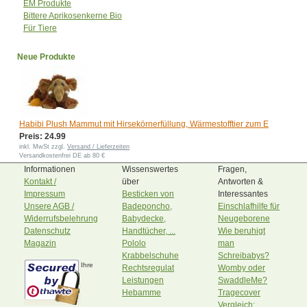
EM Produkte
Bittere Aprikosenkerne Bio
Für Tiere
Neue Produkte
Habibi Plush Mammut mit Hirsekörnerfüllung, Wärmestofftier zum E
Preis: 24.99
inkl. MwSt zzgl.
Versand / Lieferzeiten
Versandkostenfrei DE ab 80 €
Informationen
Wissenswertes
Fragen,
Kontakt /
über
Antworten &
Impressum
Besticken von
Interessantes
Unsere AGB /
Badeponcho,
Einschlafhilfe für
Widerrufsbelehrung
Babydecke,
Neugeborene
Datenschutz
Handtücher, ...
Wie beruhigt
Magazin
Pololo
man
Krabbelschuhe
Schreibabys?
Ihre
Rechtsregulat
Womby oder
Leistungen
SwaddleMe?
Hebamme
Tragecover
Vergleich: