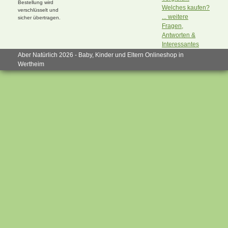
Bestellung wird
Welches kaufen?
verschlüsselt und
... weitere
sicher übertragen.
Fragen,
Antworten &
Interessantes
Aber Natürlich 2026 - Baby, Kinder und Eltern Onlineshop in
Wertheim