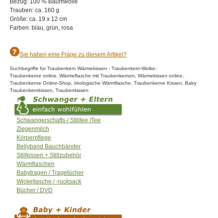
Bezug: 100 % Baumwolle
Trauben: ca. 160 g
Größe: ca. 19 x 12 cm
Farben: blau, grün, rosa
Sie haben eine Frage zu diesem Artikel?
Suchbegriffe für Traubenkern Wärmekissen - Traubenkern-Wolke:
Traubenkerne online, Wärmeflasche mit Traubenkernen, Wärmekissen online,
Traubenkerne Online-Shop, ökologische Wärmflasche, Traubenkerne Kissen, Baby
Traubenkernkissen, Traubenkissen
Schwangerschafts-/ Stilltee /Tee
Ziegenmilch
Körperpflege
Bellyband Bauchbänder
Stillkissen + Stillzubehör
Wärmflaschen
Babytragen / Tragetücher
Wickeltasche / -rucksack
Bücher / DVD