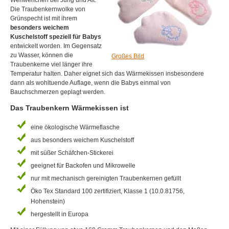
Wehwehchen bei Jung und Alt.
Die Traubenkernwolke von
Grünspecht ist mit ihrem
besonders weichem
Kuschelstoff speziell für Babys
entwickelt worden. Im Gegensatz
zu Wasser, können die
Großes Bild
Traubenkerne viel länger ihre
Temperatur halten. Daher eignet sich das Wärmekissen insbesondere
dann als wohltuende Auflage, wenn die Babys einmal von
Bauchschmerzen geplagt werden.
Das Traubenkern Wärmekissen ist
eine ökologische Wärmeflasche
aus besonders weichem Kuschelstoff
mit süßer Schäfchen-Stickerei
geeignet für Backofen und Mikrowelle
nur mit mechanisch gereinigten Traubenkernen gefüllt
Öko Tex Standard 100 zertifiziert, Klasse 1 (10.0.81756,
Hohenstein)
hergestellt in Europa