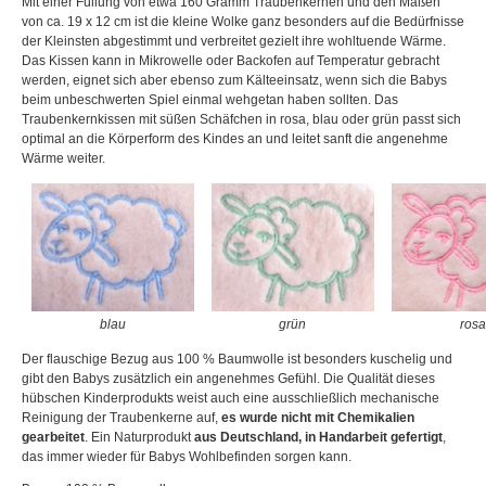
Mit einer Füllung von etwa 160 Gramm Traubenkernen und den Maßen
von ca. 19 x 12 cm ist die kleine Wolke ganz besonders auf die Bedürfnisse
der Kleinsten abgestimmt und verbreitet gezielt ihre wohltuende Wärme.
Das Kissen kann in Mikrowelle oder Backofen auf Temperatur gebracht
werden, eignet sich aber ebenso zum Kälteeinsatz, wenn sich die Babys
beim unbeschwerten Spiel einmal wehgetan haben sollten. Das
Traubenkernkissen mit süßen Schäfchen in rosa, blau oder grün passt sich
optimal an die Körperform des Kindes an und leitet sanft die angenehme
Wärme weiter.
blau
grün
rosa
Der flauschige Bezug aus 100 % Baumwolle ist besonders kuschelig und
gibt den Babys zusätzlich ein angenehmes Gefühl. Die Qualität dieses
hübschen Kinderprodukts weist auch eine ausschließlich mechanische
Reinigung der Traubenkerne auf,
es wurde nicht mit Chemikalien
gearbeitet
. Ein Naturprodukt
aus Deutschland, in Handarbeit gefertigt
,
das immer wieder für Babys Wohlbefinden sorgen kann.