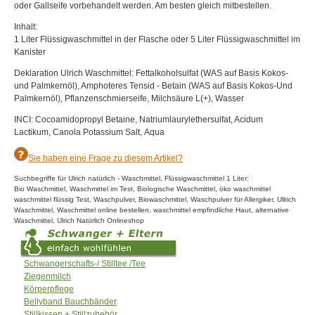
oder Gallseife vorbehandelt werden. Am besten gleich mitbestellen.
Inhalt:
1 Liter Flüssigwaschmittel in der Flasche oder 5 Liter Flüssigwaschmittel im
Kanister
Deklaration Ulrich Waschmittel: Fettalkoholsulfat (WAS auf Basis Kokos-
und Palmkernöl), Amphoteres Tensid - Betain (WAS auf Basis Kokos-Und
Palmkernöl), Pflanzenschmierseife, Milchsäure L(+), Wasser
INCI: Cocoamidopropyl Betaine, Natriumlaurylethersulfat, Acidum
Lactikum, Canola Potassium Salt, Aqua
Sie haben eine Frage zu diesem Artikel?
Suchbegriffe für Ulrich natürlich - Waschmittel, Flüssigwaschmittel 1 Liter:
Bio Waschmittel, Waschmittel im Test, Biologische Waschmittel, öko waschmittel
waschmittel flüssig Test, Waschpulver, Biowaschmittel, Waschpulver für Allergiker, Ullrich
Waschmittel, Waschmittel online bestellen, waschmittel empfindliche Haut, alternative
Waschmittel, Ulrich Natürlich Onlineshop
Schwangerschafts-/ Stilltee /Tee
Ziegenmilch
Körperpflege
Bellyband Bauchbänder
Stillkissen + Stillzubehör