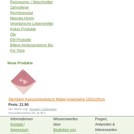
Reinigungs- / Waschmittel
Zahnpflege
Rechtsregulat
Manuka Honig
Vegetarische Lebensmittel
Kokos Produkte
Öle
EM Produkte
Bittere Aprikosenkerne Bio
Für Tiere
Neue Produkte
Sterntaler Kapuzenbadetuch Mabel rose/malve 100x100cm
Preis: 21.90
inkl. MwSt zzgl.
Versand / Lieferzeiten
Versandkostenfrei DE ab 80 €
Informationen
Wissenswertes
Fragen,
Kontakt /
über
Antworten &
Impressum
Besticken von
Interessantes