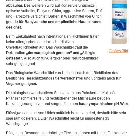
nachwachsenden Rohstoffen und sind
biologisch
abbaubar.
Des weiteren wird auf Konservierungsmittel,
optische Aufheller, Enzyme, Chlor, aggressive Säuren, Duft-
und Farbstoffe verzichtet. Daher ist Waschmittel von Ulrich
gerade
für Babywäsche und empfindliche Haut bestens
geeignet.
Beim Epikutantest nach internationalen Richtlinien traten
keine allergischen oder toxisch-irritativen
Unverträglichkeiten auf. Das Waschmittel trägt die
Großes Bild
Deklaration
„dermatologisch getestet“ und „Allergie
getestet“.
Also auch für Allergiker oder Neurodermitiker
sehr gut geeignet.
Das Biologische Waschmittel von Ulrich ist nach den Richtlinien des
Deutschen Tierschutzbundes
tierversuchsfrei
und übrigens auch
für
Veganer geeignet.
Die biologisch waschaktiven Substanzen aus Palmkernöl, Kokosöl,
Pflanzenschmierseife und rechtsdrehender Milchsäure beugen
Kalkablagerungen vor und sorgen für einen
hautsympathischen pH-Wert.
Flüssigwaschmittel von Ulrich natürlich ist konzentriert, deshalb bitte sehr
sparsam dosieren. 1 Liter Waschmittel reicht für mindestens 33
Waschgänge.
Pflegetipp: Besonders hartnäckige Flecken können mit Ulrich Fleckensalz