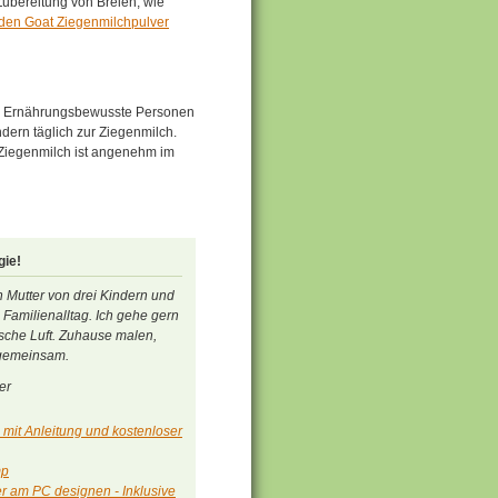
Zubereitung von Breien, wie
den Goat Ziegenmilchpulver
nd. Ernährungsbewusste Personen
dern täglich zur Ziegenmilch.
 Ziegenmilch ist angenehm im
gie!
in Mutter von drei Kindern und
Familienalltag. Ich gehe gern
sche Luft. Zuhause malen,
 gemeinsam.
er
 mit Anleitung und kostenloser
mp
er am PC designen - Inklusive