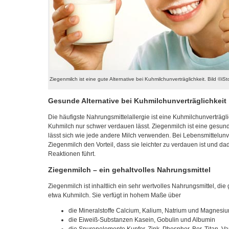
Ziegenmilch ist eine gute Alternative bei Kuhmilchunverträglichkeit. Bild ©i
Gesunde Alternative bei Kuhmilchunverträglichkeit
Die häufigste Nahrungsmittelallergie ist eine Kuhmilchunverträgli
Kuhmilch nur schwer verdauen lässt. Ziegenmilch ist eine gesun
lässt sich wie jede andere Milch verwenden. Bei Lebensmittelunve
Ziegenmilch den Vorteil, dass sie leichter zu verdauen ist und da
Reaktionen führt.
Ziegenmilch – ein gehaltvolles Nahrungsmittel
Ziegenmilch ist inhaltlich ein sehr wertvolles Nahrungsmittel, die
etwa Kuhmilch. Sie verfügt in hohem Maße über
die Mineralstoffe Calcium, Kalium, Natrium und Magnesi
die Eiweiß-Substanzen Kasein, Gobulin und Albumin
die Spurenelemente Kupfer, Zink, Phosphor, Bor, Titan,