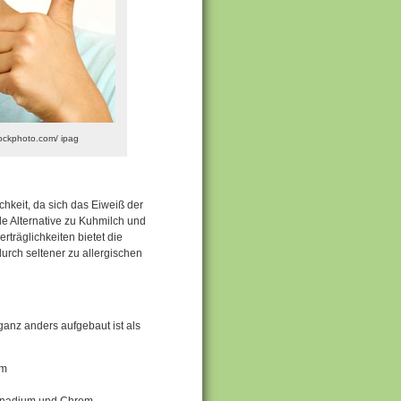
Stockphoto.com/ ipag
chkeit, da sich das Eiweiß der
de Alternative zu Kuhmilch und
rträglichkeiten bietet die
durch seltener zu allergischen
 ganz anders aufgebaut ist als
um
 Vanadium und Chrom