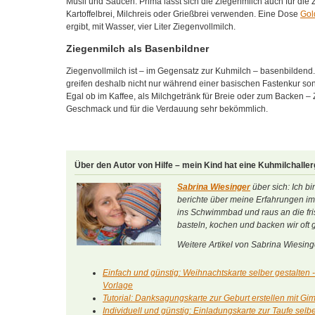
Müsli und Saucen. Prima lässt sich die Ziegenmilch auch für die 
Kartoffelbrei, Milchreis oder Grießbrei verwenden. Eine Dose
Gol
ergibt, mit Wasser, vier Liter Ziegenvollmilch.
Ziegenmilch als Basenbildner
Ziegenvollmilch ist – im Gegensatz zur Kuhmilch – basenbilde
greifen deshalb nicht nur während einer basischen Fastenkur son
Egal ob im Kaffee, als Milchgetränk für Breie oder zum Backen –
Geschmack und für die Verdauung sehr bekömmlich.
Über den Autor von Hilfe – mein Kind hat eine Kuhmilchaller
Sabrina Wiesinger
über sich: Ich b
berichte über meine Erfahrungen im 
ins Schwimmbad und raus an die fri
basteln, kochen und backen wir oft
Weitere Artikel von Sabrina Wiesing
Einfach und günstig: Weihnachtskarte selber gestalten -
Vorlage
Tutorial: Danksagungskarte zur Geburt erstellen mit Gi
Individuell und günstig: Einladungskarte zur Taufe selb