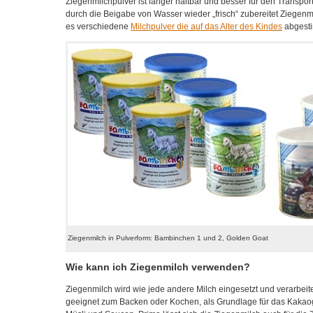
Ziegenmilchpulver ist länger haltbar und besser für den Transpor
durch die Beigabe von Wasser wieder „frisch“ zubereitet Ziegenm
es verschiedene
Milchpulver die auf das Alter des Kindes
abgesti
Ziegenmilch in Pulverform: Bambinchen 1 und 2, Golden Goat
Wie kann ich Ziegenmilch verwenden?
Ziegenmilch wird wie jede andere Milch eingesetzt und verarbeitet.
geeignet zum Backen oder Kochen, als Grundlage für das Kakaog