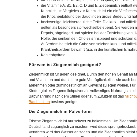
die Vitamine A, B1, B2, C, D und E. Ziegenmilch enthält w
Kuhmilch. Im Vergleich zur Kuhmilch ist ein ein Vielfaches
die Knochenbildung bei Säuglingen große Bedeutung hat 
hochwertige, leichtverdauliche Fette. Die kurz- und mittel
gelten als besonders stoffwechselbelebend. Sie werden ni
Depots, abgelagert und spielen bei der Entstehung von H
Rolle. Sie senken den Cholesterinspiegel und schützen d
Außerdem hat sich die Gabe von solchen kurz- und mittelk
Krankheitsbildern bewährt (u.a. in der künstlichen Ernä
Kohlenhydrate
Für wen ist Ziegenmilch geeignet?
Ziegenmilch ist für jeden geeignet. Durch den hohen Gehalt an 
und Vitaminen und durch ihre gute Verträglichkeit ist sie auch bes
abnehmen oder zumindest nicht an Gewicht zulegen wollen. Fü
Kinder gibt es Ziegenmilchpulver als vollwertiges Nahrungsmittel
Babynahrung nach dem Stillen oder zum Zufüttern ist das
Milchpu
Bambinchen
bestens geeignet.
Die Ziegenmilch in Pulverform
Frische Ziegenmilch ist nur schwer zu bekommen. Um Ziegenmilc
Deutschland zugänglich zu machen, wird diese sprühgetrocknet
Verfahren wird das Wasser entzogen und die Ziegenmilch bleibt a