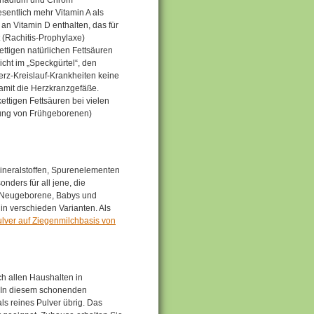
esentlich mehr Vitamin A als
 an Vitamin D enthalten, das für
(Rachitis-Prophylaxe)
kettigen natürlichen Fettsäuren
cht im „Speckgürtel“, den
erz-Kreislauf-Krankheiten keine
amit die Herzkranzgefäße.
ettigen Fettsäuren bei vielen
hrung von Frühgeborenen)
Mineralstoffen, Spurenelementen
onders für all jene, die
r Neugeborene, Babys und
 in verschieden Varianten. Als
lver auf Ziegenmilchbasis von
h allen Haushalten in
. In diesem schonenden
ls reines Pulver übrig. Das